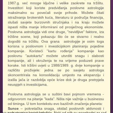
1987.g. već mnoge ključne i velike zaokrete na tržištu.
Investitori koji koriste predviđanja poslovne astrologije
maksimalno su povećali svoje prihode. Možete čitati
istraživanja brokerskih kuća, literaturu iz područja financija,
slušati savjete burzovnih stručnjaka i na kraju možete
ispasti ništa manje informirani od prosječnog ekonomiste.
Poslovna astrologija vidi one druge, "nevidljive" faktore, iza
tržišne scene, koji pokazuju što će se stvarno i realno
dogoditi na tržištu. Ova grana astrologije je osim toga
korisna u poslovnom i investicijskom planiranju pojedine
kompanije. Koristeći ''kartu rođenja'' kompanije kao
poslovnu "autokartu" možete utvrditi snagu i slabosti
kompanije, ali i okruženja te na vrijeme poduzeti prave
korake. Isti tržišni uvjeti u 1988/1989. g. dvije kompanije u
različito proživjele: jedna se po savjetu astrologa
skoncentrirala na konsolidaciju umjesto na ekspanziju i
izašla jača iz razdoblja opće krize dok je druga pretrpjela
neuspjeh s investicijama.
Poslovna astrologija se u suštini bavi pojmom vremena -
odgovorom na pitanje "kada". Ništa nije važnije u businessu
od timinga. U tom kontekstu evo bazičnih značenja planeta:
Sunce
– pokretačka snaga, okidač poslovnih aktivnosti i
Ova web stranica koristi kolačiće. Neki od njih su neophodni za rad