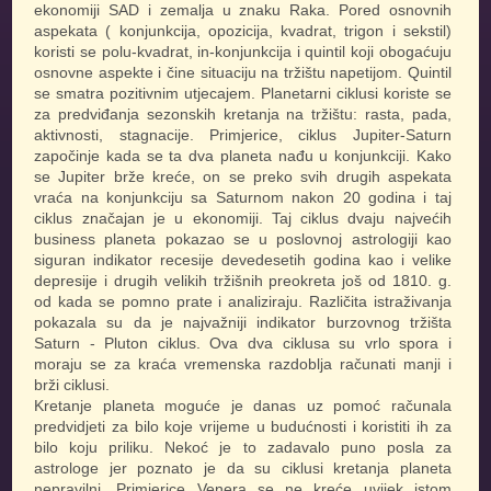
ekonomiji SAD i zemalja u znaku Raka. Pored osnovnih
aspekata ( konjunkcija, opozicija, kvadrat, trigon i sekstil)
koristi se polu-kvadrat, in-konjunkcija i quintil koji obogaćuju
osnovne aspekte i čine situaciju na tržištu napetijom. Quintil
se smatra pozitivnim utjecajem. Planetarni ciklusi koriste se
za predviđanja sezonskih kretanja na tržištu: rasta, pada,
aktivnosti, stagnacije. Primjerice, ciklus Jupiter-Saturn
započinje kada se ta dva planeta nađu u konjunkciji. Kako
se Jupiter brže kreće, on se preko svih drugih aspekata
vraća na konjunkciju sa Saturnom nakon 20 godina i taj
ciklus značajan je u ekonomiji. Taj ciklus dvaju najvećih
business planeta pokazao se u poslovnoj astrologiji kao
siguran indikator recesije devedesetih godina kao i velike
depresije i drugih velikih tržišnih preokreta još od 1810. g.
od kada se pomno prate i analiziraju. Različita istraživanja
pokazala su da je najvažniji indikator burzovnog tržišta
Saturn - Pluton ciklus. Ova dva ciklusa su vrlo spora i
moraju se za kraća vremenska razdoblja računati manji i
brži ciklusi.
Kretanje planeta moguće je danas uz pomoć računala
predvidjeti za bilo koje vrijeme u budućnosti i koristiti ih za
bilo koju priliku. Nekoć je to zadavalo puno posla za
astrologe jer poznato je da su ciklusi kretanja planeta
nepravilni. Primjerice Venera se ne kreće uvijek istom