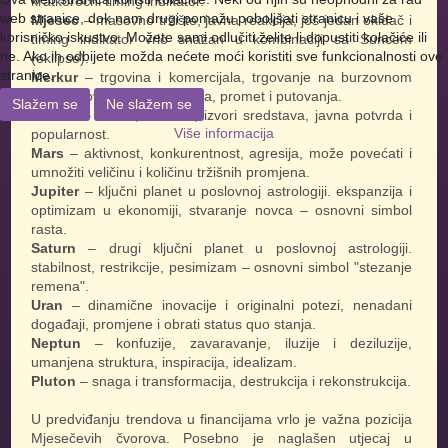
kratkoročni timing indikator.
web stranice, dok nam drugi pomažu poboljšati stranicu i vaše
Mjesec
– masovno tržište, javna reakcija, još jedan okidač i
korisničko iskustvo. Možete sami odlučiti želite li dopustiti kolačiće ili
timing indikator vrlo snažan u kombinaciji sa Suncem
ne. Ako ih odbijete možda nećete moći koristiti sve funkcionalnosti ove
(eklipse).
stranice.
Merkur
– trgovina i komercijala, trgovanje na burzovnom
tržištu, novosti, komunikacija, promet i putovanja.
Slažem se
Ne slažem se
Venera
– novac, efektiva, izvori sredstava, javna potvrda i
Više informacija
popularnost.
Mars
– aktivnost, konkurentnost, agresija, može povećati i
umnožiti veličinu i količinu tržišnih promjena.
Jupiter
– ključni planet u poslovnoj astrologiji. ekspanzija i
optimizam u ekonomiji, stvaranje novca – osnovni simbol
rasta.
Saturn
– drugi ključni planet u poslovnoj astrologiji.
stabilnost, restrikcije, pesimizam – osnovni simbol "stezanje
remena".
Uran
– dinamične inovacije i originalni potezi, nenadani
događaji, promjene i obrati status quo stanja.
Neptun
– konfuzije, zavaravanje, iluzije i deziluzije,
umanjena struktura, inspiracija, idealizam.
Pluton
– snaga i transformacija, destrukcija i rekonstrukcija.
U predviđanju trendova u financijama vrlo je važna pozicija
Mjesečevih čvorova. Posebno je naglašen utjecaj u