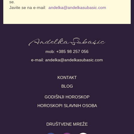
se.
Javite se na e-mail:
andelka@andelkasubasic.com
mob:
+385 98 257 056
e-mail:
andelka@andelkasubasic.com
KONTAKT
BLOG
GODIŠNJI HOROSKOP
HOROSKOPI SLAVNIH OSOBA
DRUŠTVENE MREŽE