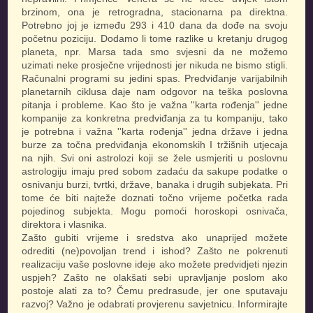
brzinom, ona je retrogradna, stacionarna pa direktna.
Potrebno joj je između 293 i 410 dana da dođe na svoju
početnu poziciju. Dodamo li tome razlike u kretanju drugog
planeta, npr. Marsa tada smo svjesni da ne možemo
uzimati neke prosječne vrijednosti jer nikuda ne bismo stigli.
Računalni programi su jedini spas. Predviđanje varijabilnih
planetarnih ciklusa daje nam odgovor na teška poslovna
pitanja i probleme. Kao što je važna ''karta rođenja'' jedne
kompanije za konkretna predviđanja za tu kompaniju, tako
je potrebna i važna ''karta rođenja'' jedna države i jedna
burze za točna predviđanja ekonomskih I tržišnih utjecaja
na njih. Svi oni astrolozi koji se žele usmjeriti u poslovnu
astrologiju imaju pred sobom zadaću da sakupe podatke o
osnivanju burzi, tvrtki, države, banaka i drugih subjekata. Pri
tome će biti najteže doznati točno vrijeme početka rada
pojedinog subjekta. Mogu pomoći horoskopi osnivača,
direktora i vlasnika.
Zašto gubiti vrijeme i sredstva ako unaprijed možete
odrediti (ne)povoljan trend i ishod? Zašto ne pokrenuti
realizaciju vaše poslovne ideje ako možete predvidjeti njezin
uspjeh? Zašto ne olakšati sebi upravljanje poslom ako
postoje alati za to? Čemu predrasude, jer one sputavaju
razvoj? Važno je odabrati provjerenu savjetnicu. Informirajte