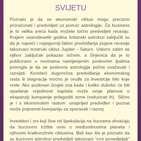
SVIJETU
Poznato je da se ekonomski ciklusi mogu precizno
proračunati i predvidjeti uz pomoć astrologije. Za business
je to velika sreća kada možete točno predvidjeti recesiju.
Krajem osamdesetih godina britanski astrolozi zaključili su
da je najveći i najsigurniji faktor predviđanja pojave recesije
takozvani trostruki ciklus Jupiter - Saturn. Uskoro zatim se
njihov zaključak pokazao točnim, a činjenica da je to
publicirano u novinama namijenjenim poslovnim ljudima
pomogla je da se poslovna astrologija počne uvažavati i
razvijati. Koristeći dugoročna predviđanja ekonomskog
rasta ili stagnacije moćno je oruđe za investicije bilo koje
vrste. Ako poslovan čovjek zna kada i koliko duboko će biti
opadanje vrijednosti kapitala može svoje planove o
ekspanziji kompanije prilagoditi tome (reducirati ih). Slično
je i s ekonomskim rastom: unaprijed predviđen i poznat
može pripremiti kompaniju za oporavak i razvoj.
Investitori i oni koji žive od špekulacija na burzama shvaćaju
da burzovno tržište ovisi o međuodnosima planeta i
njihovim kratkoročnim ciklusima. Baš kao što je poznato da
su burzovni astrolozi predvidjeli takozvani "crni ponedjeljak"