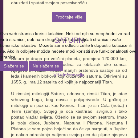
obuzdati i sputati svojom posesivnošću.
Pročitajte više
Ova web stranica koristi kolačiće. Neki od njih su neophodni za rad
SATURN
web stranice, dok nam drugi pomažu poboljšati stranicu i vaše
korisničko iskustvo. Možete sami odlučiti želite li dopustiti kolačiće ili
ne. Ako ih odbijete možda nećete moći koristiti sve funkcionalnosti ove
stranice.
Saturn je druga po veličini planeta, promjera 120.000 km,
kojem treba 29 i pol godina za obilazak oko sunca.
Slažem se
Ne slažem se
Njegova tri velika i tisuće manjih prstenova sastoje se od
Više informacija
leda i kamenih blokova koji kruže oko saturna. Otkriveni su
1655. g. Ima 12 satelita od kojih je najpoznatiji Titan.
U rimskoj mitologiji Saturn, odnosno, rimski Titan, je otac
vrhovnog boga, bog novca i poljoprivrede. U grčkoj je
mitologiji on poznat kao Kronos. Titan je sin Cela (neba) i
Terre (zemlje). Svojeg je oca kastrirao, svrgnuo i tako
postao vladar svijeta. Oženio se sa svojom sestrom. Imao
je troje djece, Jupitera, Neptuna i Plutona. Neptuna i
Plutona je sam pojeo bojeći se da će ga svrgnuti, a Jupiter
je nakon odrastanja natjerao svojeg oca da pljune njegovu