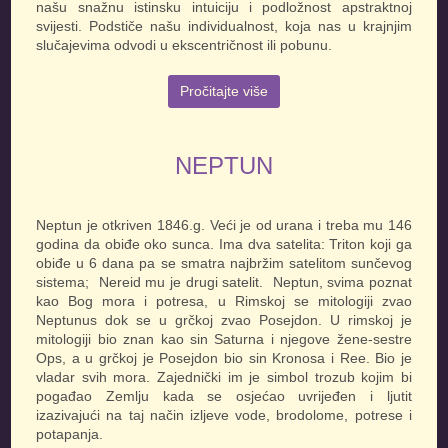
našu snažnu istinsku intuiciju i podložnost apstraktnoj
svijesti. Podstiče našu individualnost, koja nas u krajnjim
slučajevima odvodi u ekscentričnost ili pobunu.
Pročitajte više
NEPTUN
Neptun je otkriven 1846.g. Veći je od urana i treba mu 146
godina da obiđe oko sunca. Ima dva satelita: Triton koji ga
obiđe u 6 dana pa se smatra najbržim satelitom sunčevog
sistema; Nereid mu je drugi satelit.
Neptun, svima poznat
kao Bog mora i potresa, u Rimskoj se mitologiji zvao
Neptunus dok se u grčkoj zvao Posejdon. U rimskoj je
mitologiji bio znan kao sin Saturna i njegove žene-sestre
Ops, a u grčkoj je Posejdon bio sin Kronosa i Ree. Bio je
vladar svih mora. Zajednički im je simbol trozub kojim bi
pogađao Zemlju kada se osjećao uvrijeđen i ljutit
izazivajući na taj način izljeve vode, brodolome, potrese i
potapanja.