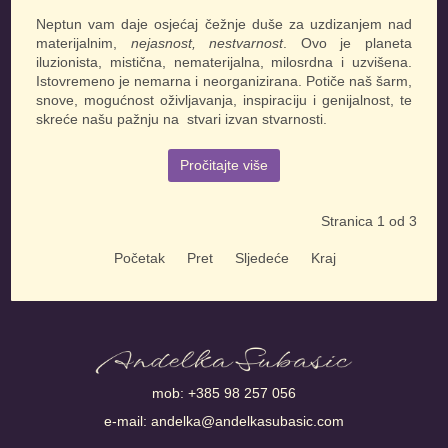
Neptun vam daje osjećaj čežnje duše za uzdizanjem nad
materijalnim,
nejasnost, nestvarnost
. Ovo je planeta
iluzionista, mistična, nematerijalna, milosrdna i uzvišena.
Istovremeno je nemarna i neorganizirana. Potiče naš šarm,
snove, mogućnost oživljavanja, inspiraciju i genijalnost, te
skreće našu pažnju na stvari izvan stvarnosti.
Pročitajte više
Stranica 1 od 3
Početak
Pret
Sljedeće
Kraj
mob:
+385 98 257 056
e-mail:
andelka@andelkasubasic.com