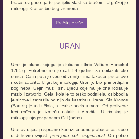
braću, svrgnuo ga te podijelio vlast sa braćom. U grčkoj je
mitologiji Kronos bio bog vremena.
Pročitajte više
URAN
Uran je planet kojega je slučajno otkrio William Herschel
1781.g. Potrebno mu je čak 84 godine za obilazak oko
sunca. Četiri puta je veći od zemlje, ima također prstenove
i četiri satelita. U grčkoj mitologiji, Uran je bio primordijalni
bog neba, Gejin muž i sin. Djecu koje mu je ona rodila je
mrzio i zatvorio. Geja, koja je to teško podnijela, oslobodila
je sinove i zatražila od njih da kastriraju Urana. Sin Kronos
(Saturn) je to i učinio, a testise bacio u more. Od prolivene
krvi rođena je između ostalih i Afrodita. U rimskoj je
mitologiji njegov pandam Cel (nebo).
Uranov utjecaj osjećamo kao iznenadnu probuđenost duše
u duhovnu svijest,
promjenu, šok, originalnost
. On potiče