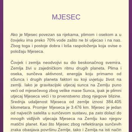
MJESEC
Ako je Mjesec povezan sa rijekama, plimom i osekom a u
čovjeku ima preko 70% vode zašto ne bi utjecao i na nas.
Zbog toga i postoje dobra i loša raspoloženja koja ovise o
položaju Mjeseca.
Čovjek i zemlja neodvojivi su dio beskonačnog svemira.
Zemlja živi u zajedničkom ritmu drugih planeta. Plima i
oseka, sunčeva aktivnost, energija koju primamo od
sSunca i drugih planeta faktori su koji uvjetuju život na
zemlji. Iako je gravitacijski utjecaj sunca na Zemlju puno
veći od mjesečevog zbog velike mase Sunca, ipak je plimni
utjecaj Mjeseca veći i to prvenstveno zbog njegove blizine.
Srednja udaljenost Mjeseca od zemlje iznosi 384.405
kilometara. Promjer Mjeseca je 3.476 km. Mjesec je jedan
od najvećih satelita u sunčevom sustavu, pa zato dolazi do
mnogih vidljivih utjecaja Mjeseca na Zemlju kao njegov
matični planet. Kao što Mjesec zbog reflektiranja sunčevih
zraka obasjava površinu Zemlje, tako i Zemlja na isti način