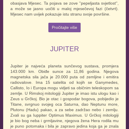
obasjava Mjesec. Ta pojava se zove ''pepeljasta svjetlost'',
a može se jasno uočiti u maloj mjesečevoj fazi (četvrt).
Mjesec nam uvijek pokazuje istu stranu svoje površine.
Pročitajte više
JUPITER
Jupiter je najveća planeta sunčevog sustava, promjera
143.000 km. Obiđe sunce za 11,86 godina. Njegova
magnetska sila jača je 20.000 puta od zemljine i emitira
radiovalove. Ima 15 satelita od kojih se Ganymedes,
Callisto, Io i Europa mogu vidjeti sa običnim teleskopom sa
zemlje. U Rimskoj mitologiji Jupiter je imao istu ulogu kao i
Zeus u Grčkoj. Bio je otac i gospodar bogova, pobijedio je
Titane, svrgnuo svojeg oca Saturna, dao Neptunu more,
Plutonu (Hadu) pakao, a za sebe zadržao nebo i zemlju.
Zvali su ga Iuppiter Optimus Maximus. U Grčkoj mitologiji
je bio bog neba i grmljavine, njegova žena Hera rodila mu
je puno potomaka i bila je zapravo jedina koja ga je znala