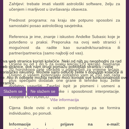
Zahtjevi: trebate imati vlastiti astrološki software, želju za
učenjem i marljivost u izvršavanju obaveza.
Prednost programa: na kraju ste potpuno sposobni za
samostalni posao astrološkog savjetnika.
Referenca je ime, znanje i iskustvo Andelke Subasic koje je
potvrđeno u praksi. Preporuka na ovoj web stranici i
mogućnost da radite kao suradnik/suradnica ili
partner/partnerica (samo najbolji od vas).
Ova web stranica koristi kolačiće. Neki od njih su neophodni za rad
Ocjene su od 1 do 5 za svaku lekciju (20 lekcija). Najmanje
web stranice, dok nam drugi pomažu poboljšati stranicu i vaše
20 horoskopa ćete obraditi u potpunosti za vrijeme tečaja.
korisničko iskustvo. Možete sami odlučiti želite li dopustiti kolačiće ili
Ovisno o vašem potencijalu potrebno vam je 250 sati rada
ne. Ako ih odbijete možda nećete moći koristiti sve funkcionalnosti ove
plus specijalni dodatak one grane ili tehnike koju želite
stranice.
dodatno usavršiti. Završni ispit je pismeni i usmeni a
obuhvaća astrološke tehnike i sposobnost interpretacije.
Slažem se
Ne slažem se
Dobijete POTVDNICU.
Više informacija
Cijena škole ovisi o vašem predznanju pa se formira
individualno, po ponudi.
Informacije i prijave na e-mail: