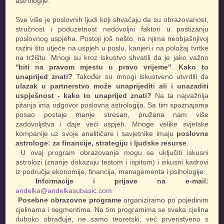
astrologije.
Sve više je poslovnih ljudi koji shvaćaju da su obrazovanost,
stručnost i poduzetnost nedovoljni faktori u postizanju
poslovnog uspjeha. Postoji još nešto, na njima neobjašnjivoj
razini što utječe na uspjeh u poslu, karijeri i na položaj tvrtke
na tržištu. Mnogi su kroz iskustvo shvatili da je jako važno
''biti na pravom mjestu u pravo vrijeme''
.
Kako to
unaprijed znati?
Također su mnogi iskustveno utvrdili da
ulazak u partnerstvo može unaprijediti ali i unazaditi
uspješnost - kako to unaprijed znati?
Na ta najvažnija
pitanja ima odgovor poslovna astrologija. Sa tim spoznajama
posao postaje manje stresan, pružana nam više
zadovoljstva i daje veći uspjeh. Mnoge velike svjetske
kompanije uz svoje analitičare i savjetnike imaju
poslovne
astrologe: za financije, strategiju i ljudske resurse
.
U ovaj program obrazovanja mogu se uključiti iskusni
astrolozi (znanje dokazuju testom i ispitom) i iskusni kadrovi
iz područja ekonomije, financija, managementa i psihologije.
Informacije i prijave na e-mail:
andelka@andelkasubasic.com
Posebne obrazovne programe
organiziramo po pojedinim
cjelinama i segmentima. Na tim programima se svaka cjelina
duboko obrađuje, ne samo teoretski, već prvenstveno s