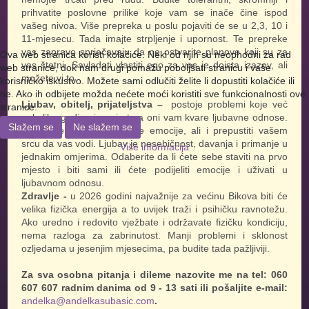
prihvatite poslovne prilike koje vam se inače čine ispod
vašeg nivoa. Više prepreka u poslu pojaviti će se u 2,3, 10 i
11-mjesecu. Tada imajte strpljenje i upornost. Te prepreke
vas zapravo sprječavaju da ne ostvarite planove koji su za
Ova web stranica koristi kolačiće. Neki od njih su neophodni za rad
vas štetni. Savladati vlastiti ego za vas je doista izazov, ali
web stranice, dok nam drugi pomažu poboljšati stranicu i vaše
možete vi to.
korisničko iskustvo. Možete sami odlučiti želite li dopustiti kolačiće ili
ne. Ako ih odbijete možda nećete moći koristiti sve funkcionalnosti ove
Ljubav, obitelj, prijateljstva –
postoje problemi koje već
stranice.
nekoliko godina ignorirate a oni vam kvare ljubavne odnose.
Slažem se
Ne slažem se
Pokušajte više slušati tuđe emocije, ali i prepustiti vašem
srcu da vas vodi. Ljubav je nesebičnost, davanja i primanje u
Više informacija
jednakim omjerima. Odaberite da li ćete sebe staviti na prvo
mjesto i biti sami ili ćete podijeliti emocije i uživati u
ljubavnom odnosu.
Zdravlje -
u 2026 godini najvažnije za većinu Bikova biti će
velika fizička energija a to uvijek traži i psihičku ravnotežu.
Ako uredno i redovito vježbate i održavate fizičku kondiciju,
nema razloga za zabrinutost. Manji problemi i sklonost
ozljedama u jesenjim mjesecima, pa budite tada pažljiviji.
Za sva osobna pitanja i dileme nazovite me na tel: 060
607 607 radnim danima od 9 - 13 sati ili pošaljite e-mail:
andelka@andelkasubasic.com
.