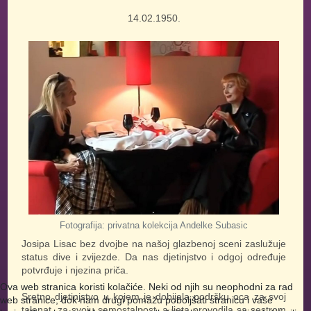
14.02.1950.
Fotografija: privatna kolekcija Andelke Subasic
Josipa Lisac bez dvojbe na našoj glazbenoj sceni zaslužuje
status dive i zvijezde. Da nas djetinjstvo i odgoj određuje
potvrđuje i njezina priča.
Ova web stranica koristi kolačiće. Neki od njih su neophodni za rad
Sretno djetinjstvo u kojem je dobijala podršku oca za svoj
web stranice, dok nam drugi pomažu poboljšati stranicu i vaše
talenat, za svoju samostalnost, a ljeta provodila sa sestrom