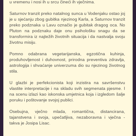
u vremenu i nosi ih u srcu čineći ih vječnima.
Saturnov tranzit preko natalnog sunca u Vodenjaku ostao joj
je u sjećanju zbog gubitka njezinog Karla, a Saturnov tranzit
preko podznaka u Lavu označio je gubitak dragog oca. No
Pluton na podznaku daje onu psihološku snagu da se
transformira iz najtežih životnih situacija i da nastvalja svoju
životnu misiju.
Pomno odabrana vegetarijanska, egzotična kuhinja,
produhovljenost i duhovnost, prirodna preventiva zdravlja,
astrologija i shvaćanje univerzuma dio su njezinog životnog
stila.
U glazbi je perfekcionista koji inzistira na savršenstvu
vlastite interpretacije i na skladu svih segmenata pjesme. I
na scenu izlazi kao iskonska umjetnica koja i izgledom šalje
poruku i poštovanje svojoj publici.
Osebujna, vječno mlada, romantična, distancirana,
tajanstvena i svoja, upečatljiva, nezaboravna i vječna -
takva je Josipa Lisac.