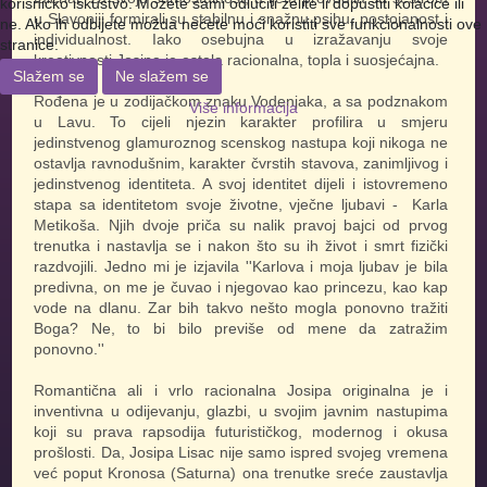
korisničko iskustvo. Možete sami odlučiti želite li dopustiti kolačiće ili
u Slavoniji formirali su stabilnu i snažnu psihu, postojanost i
ne. Ako ih odbijete možda nećete moći koristiti sve funkcionalnosti ove
individualnost. Iako osebujna u izražavanju svoje
stranice.
kreativnosti Josipa je ostala racionalna, topla i suosjećajna.
Slažem se
Ne slažem se
Rođena je u zodijačkom znaku Vodenjaka, a sa podznakom
Više informacija
u Lavu. To cijeli njezin karakter profilira u smjeru
jedinstvenog glamuroznog scenskog nastupa koji nikoga ne
ostavlja ravnodušnim, karakter čvrstih stavova, zanimljivog i
jedinstvenog identiteta. A svoj identitet dijeli i istovremeno
stapa sa identitetom svoje životne, vječne ljubavi - Karla
Metikoša. Njih dvoje priča su nalik pravoj bajci od prvog
trenutka i nastavlja se i nakon što su ih život i smrt fizički
razdvojili. Jedno mi je izjavila ''Karlova i moja ljubav je bila
predivna, on me je čuvao i njegovao kao princezu, kao kap
vode na dlanu. Zar bih takvo nešto mogla ponovno tražiti
Boga? Ne, to bi bilo previše od mene da zatražim
ponovno.''
Romantična ali i vrlo racionalna Josipa originalna je i
inventivna u odijevanju, glazbi, u svojim javnim nastupima
koji su prava rapsodija futurističkog, modernog i okusa
prošlosti. Da, Josipa Lisac nije samo ispred svojeg vremena
već poput Kronosa (Saturna) ona trenutke sreće zaustavlja